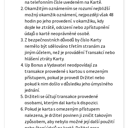
na telefonním čísle uvedeném na Kartě.
Okamžitým oznámením se rozumí nejbližší
možný okamžik oznámení, nejpozději však 48
hodin po jeho provedení. v okamžiku, kdy
dojde ke ztrátě, odcizení nebo zpřístupnění
údajů o kartě neoprávněné osobě.
Z bezpečnostních důvodů by číslo Karty
nemělo být sdělováno třetím stranám za
jiným účelem, než je provádění Transakcí nebo
hlášení ztráty Karty.
Up Bonus a Vydavatel neodpovídají za
transakce provedené s kartou s omezeným
přístupem, pokud je provedl Držitel nebo
pokud k nim došlo v důsledku jeho úmyslného
jednání.
Držiteli se účtují transakce provedené
osobami, kterým dal kartu k dispozici.
Pokud je karta s omezeným přístupem
nalezena, je držitel povinen ji zničit takovým
způsobem, aby nebylo možné její další použití
nebo čtení údajů na kartě. Držitel nese