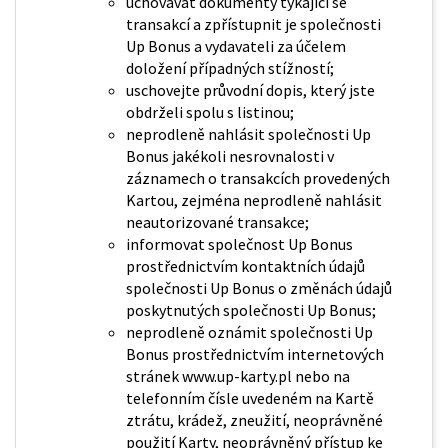
uchovávat dokumenty týkající se
transakcí a zpřístupnit je společnosti
Up Bonus a vydavateli za účelem
doložení případných stížností;
uschovejte průvodní dopis, který jste
obdrželi spolu s listinou;
neprodleně nahlásit společnosti Up
Bonus jakékoli nesrovnalosti v
záznamech o transakcích provedených
Kartou, zejména neprodleně nahlásit
neautorizované transakce;
informovat společnost Up Bonus
prostřednictvím kontaktních údajů
společnosti Up Bonus o změnách údajů
poskytnutých společnosti Up Bonus;
neprodleně oznámit společnosti Up
Bonus prostřednictvím internetových
stránek www.up-karty.pl nebo na
telefonním čísle uvedeném na Kartě
ztrátu, krádež, zneužití, neoprávněné
použití Karty, neoprávněný přístup ke