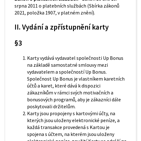
srpna 2011 o platebních službách (Sbírka zákonů
2021, položka 1907, v platném znění).
II. Vydání a zpřístupnění karty
§3
Karty vydává vydavatel společnosti Up Bonus
na základě samostatné smlouvy mezi
vydavatelem a společností Up Bonus.
Společnost Up Bonus je vlastníkem karetních
účtů a karet, které dává k dispozici
zákazníkům v rámci svých motivačních a
bonusových programů, aby je zákazníci dále
poskytovali držitelům.
Karty jsou propojeny s kartovými účty, na
kterých jsou uloženy elektronické peníze, a
každá transakce provedená s Kartou je
spojena s účtem, na kterém jsou uloženy
elektronické peníze. použití Karty se odráží na