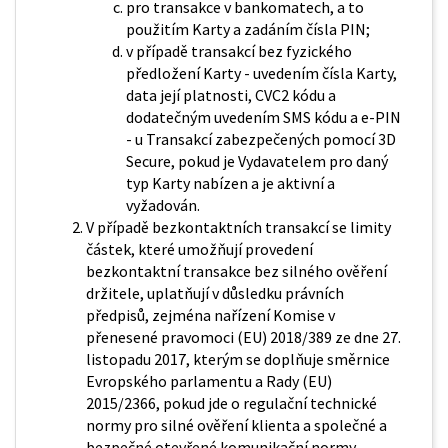
pro transakce v bankomatech, a to
použitím Karty a zadáním čísla PIN;
v případě transakcí bez fyzického
předložení Karty - uvedením čísla Karty,
data její platnosti, CVC2 kódu a
dodatečným uvedením SMS kódu a e-PIN
- u Transakcí zabezpečených pomocí 3D
Secure, pokud je Vydavatelem pro daný
typ Karty nabízen a je aktivní a
vyžadován.
V případě bezkontaktních transakcí se limity
částek, které umožňují provedení
bezkontaktní transakce bez silného ověření
držitele, uplatňují v důsledku právních
předpisů, zejména nařízení Komise v
přenesené pravomoci (EU) 2018/389 ze dne 27.
listopadu 2017, kterým se doplňuje směrnice
Evropského parlamentu a Rady (EU)
2015/2366, pokud jde o regulační technické
normy pro silné ověření klienta a společné a
bezpečné otevřené komunikační normy