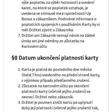
výše poplatku za výběr hotovosti a uvedení
karet, na které se poplatek vztahuje, je
uvedena ve smlouvě mezi společností Up
Bonus a zákazníkem. Podrobné informace o
poplatcích spojených s používáním Karty by si
měl Držitel zjistit u Zákazníka.
Držitel ani Zákazník nemají nárok na žádné
úroky ani jiné odměny ze zůstatku na
Kartovém účtu
§8 Datum ukončení platnosti karty
Karta je platná do posledního dne měsíce
(Valid Thru) uvedeného na přední straně karty,
s výjimkou případu předčasného zrušení.
Zůstatek na kartovém účtu po skončení
platnosti karty (včetně jejího zrušení) se
nevrací. Držitel nebo zákazník.
Držitel je povinen zničit kartu po uplynutí
doby její platnosti (včetně jejího zrušení) tak,