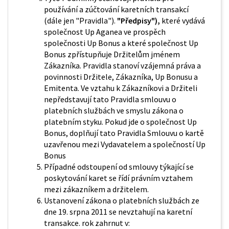
používání a zúčtování karetních transakcí
(dále jen "Pravidla").
"Předpisy"),
které vydává
společnost Up Aganea ve prospěch
společnosti Up Bonus a které společnost Up
Bonus zpřístupňuje Držitelům jménem
Zákazníka. Pravidla stanoví vzájemná práva a
povinnosti Držitele, Zákazníka, Up Bonusu a
Emitenta. Ve vztahu k Zákazníkovi a Držiteli
nepředstavují tato Pravidla smlouvu o
platebních službách ve smyslu zákona o
platebním styku. Pokud jde o společnost Up
Bonus, doplňují tato Pravidla Smlouvu o kartě
uzavřenou mezi Vydavatelem a společností Up
Bonus
Případné odstoupení od smlouvy týkající se
poskytování karet se řídí právním vztahem
mezi zákazníkem a držitelem.
Ustanovení zákona o platebních službách ze
dne 19. srpna 2011 se nevztahují na karetní
transakce. rok zahrnut v: