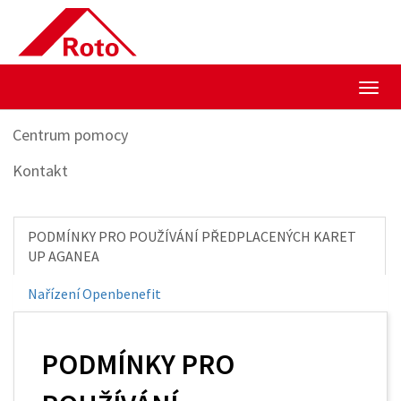
Togg
navi
Centrum pomocy
Kontakt
PODMÍNKY PRO POUŽÍVÁNÍ PŘEDPLACENÝCH KARET
UP AGANEA
Nařízení Openbenefit
PODMÍNKY PRO