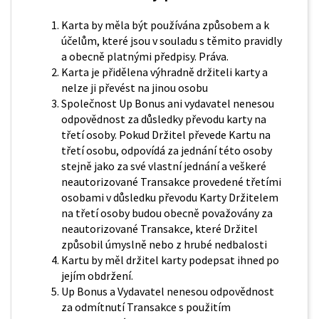
Karta by měla být používána způsobem a k
účelům, které jsou v souladu s těmito pravidly
a obecně platnými předpisy. Práva.
Karta je přidělena výhradně držiteli karty a
nelze ji převést na jinou osobu
Společnost Up Bonus ani vydavatel nenesou
odpovědnost za důsledky převodu karty na
třetí osoby. Pokud Držitel převede Kartu na
třetí osobu, odpovídá za jednání této osoby
stejně jako za své vlastní jednání a veškeré
neautorizované Transakce provedené třetími
osobami v důsledku převodu Karty Držitelem
na třetí osoby budou obecně považovány za
neautorizované Transakce, které Držitel
způsobil úmyslně nebo z hrubé nedbalosti
Kartu by měl držitel karty podepsat ihned po
jejím obdržení.
Up Bonus a Vydavatel nenesou odpovědnost
za odmítnutí Transakce s použitím